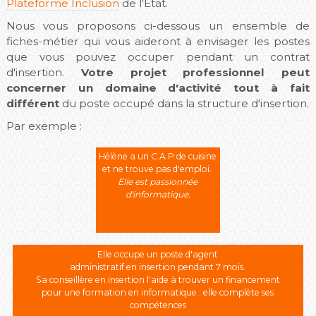
Plateforme Inclusion
de l'Etat.
Nous vous proposons ci-dessous un ensemble de
fiches-métier qui vous aideront à envisager les postes
que vous pouvez occuper pendant un contrat
d'insertion.
Votre projet professionnel peut
concerner un domaine d'activité tout à fait
différent
du poste occupé dans la structure d'insertion.
Par exemple :
Hélène a un C.A.P de cuisine
et ne trouve pas d'emploi.
Elle est passionnée
d'informatique.
Elle occupe un poste d'agent
administratif en insertion pendant 7 mois.
Sa conseillère en insertion l'aide à trouver un financement
pour une formation en informatique : elle complète ses
compétences