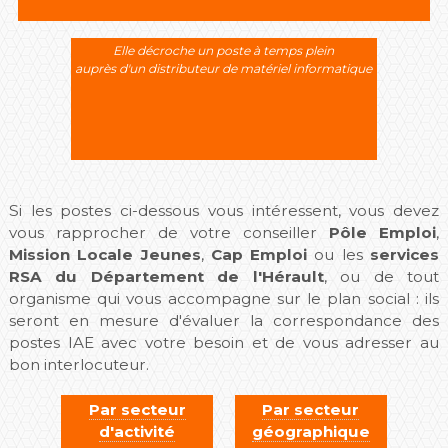
Elle décroche un poste à temps plein
auprès d'un distributeur de matériel informatique
Si les postes ci-dessous vous intéressent, vous devez
vous rapprocher de votre conseiller
Pôle Emploi
,
Mission Locale Jeunes
,
Cap Emploi
ou les
services
RSA du Département de l'Hérault
, ou de tout
organisme qui vous accompagne sur le plan social : ils
seront en mesure d'évaluer la correspondance des
postes IAE avec votre besoin et de vous adresser au
bon interlocuteur.
Par secteur
Par secteur
d'activité
géographique