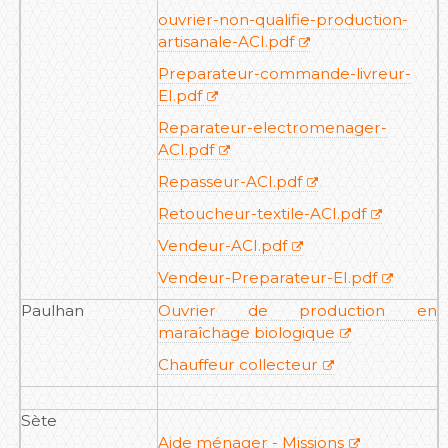
ouvrier-non-qualifie-production-
artisanale-ACI.pdf
Preparateur-commande-livreur-
EI.pdf
Reparateur-electromenager-
ACI.pdf
Repasseur-ACI.pdf
Retoucheur-textile-ACI.pdf
Vendeur-ACI.pdf
Vendeur-Preparateur-EI.pdf
Paulhan
Ouvrier de production en
maraîchage biologique
Chauffeur collecteur
Sète
Aide ménager - Missions