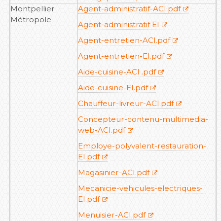
Montpellier
Agent-administratif-ACI.pdf
Métropole
Agent-administratif EI
Agent-entretien-ACI.pdf
Agent-entretien-EI.pdf
Aide-cuisine-ACI .pdf
Aide-cuisine-EI.pdf
Chauffeur-livreur-ACI.pdf
Concepteur-contenu-multimedia-
web-ACI.pdf
Employe-polyvalent-restauration-
EI.pdf
Magasinier-ACI.pdf
Mecanicie-vehicules-electriques-
EI.pdf
Menuisier-ACI.pdf