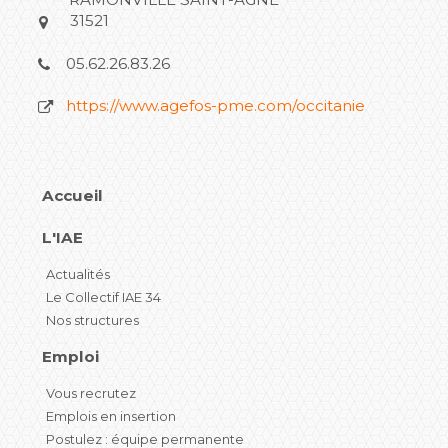
31521
05.62.26.83.26
https://www.agefos-pme.com/occitanie
Accueil
L'IAE
Actualités
Le Collectif IAE 34
Nos structures
Emploi
Vous recrutez
Emplois en insertion
Postulez : équipe permanente